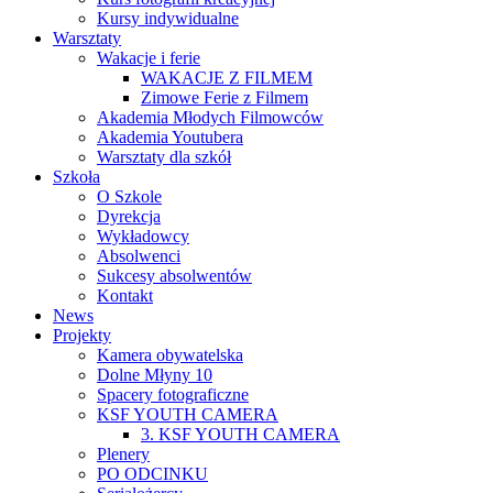
Kursy indywidualne
Warsztaty
Wakacje i ferie
WAKACJE Z FILMEM
Zimowe Ferie z Filmem
Akademia Młodych Filmowców
Akademia Youtubera
Warsztaty dla szkół
Szkoła
O Szkole
Dyrekcja
Wykładowcy
Absolwenci
Sukcesy absolwentów
Kontakt
News
Projekty
Kamera obywatelska
Dolne Młyny 10
Spacery fotograficzne
KSF YOUTH CAMERA
3. KSF YOUTH CAMERA
Plenery
PO ODCINKU