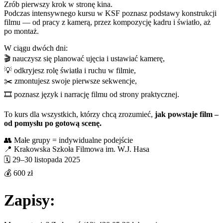
Zrób pierwszy krok w stronę kina.
Podczas intensywnego kursu w KSF poznasz podstawy konstrukcji
filmu — od pracy z kamerą, przez kompozycję kadru i światło, aż
po montaż.
W ciągu dwóch dni:
🎬 nauczysz się planować ujęcia i ustawiać kamerę,
💡 odkryjesz rolę światła i ruchu w filmie,
✂️ zmontujesz swoje pierwsze sekwencje,
🎞️ poznasz język i narrację filmu od strony praktycznej.
To kurs dla wszystkich, którzy chcą zrozumieć,
jak powstaje film –
od pomysłu po gotową scenę.
👥 Małe grupy = indywidualne podejście
📍 Krakowska Szkoła Filmowa im. W.J. Hasa
🗓️ 29–30 listopada 2025
💰 600 zł
Zapisy: