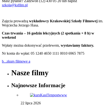
Masz pytanie? Zadzwoń (12) 430 05 20 lub napisz
szkola@ksfilm.pl
Zajęcia prowadzą
wykładowcy Krakowskiej Szkoły Filmowej
im.
Wojciecha Jerzego Hasa.
Czas trwania – 16 godzin lekcyjnych (2 spotkania × 8 h) w
weekend
Wpłaty można dokonywać przelewem,
w
ystawiamy faktury.
Nr konta do wpłat: 05 1240 4650 1111 0010 6965 7875
b...z
kurs filmowe a
Nasze filmy
Najnowsze Informacje
22 lipca 2026