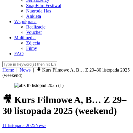
Serialożercy
SnapFilm Festiwal
Nagroda Has
Ankieta
Współpraca
Realizacje
Voucher
Multimedia
Zdjęcia
Filmy
FAQ
Home
|
News
|
🎥 Kurs Filmowe A, B… Z 29–30 listopada 2025
(weekend)
🎥 Kurs Filmowe A, B… Z 29–
30 listopada 2025 (weekend)
11 listopada 2025
News