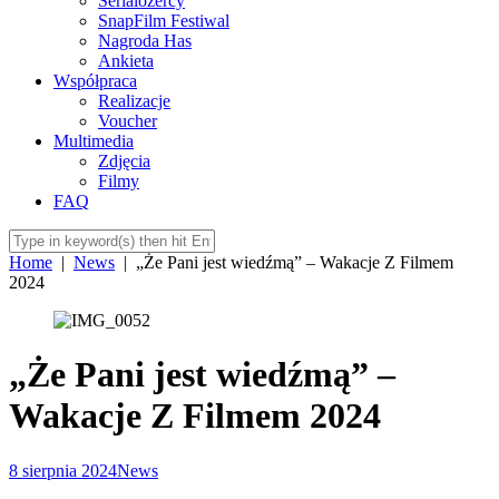
Serialożercy
SnapFilm Festiwal
Nagroda Has
Ankieta
Współpraca
Realizacje
Voucher
Multimedia
Zdjęcia
Filmy
FAQ
Home
|
News
|
„Że Pani jest wiedźmą” – Wakacje Z Filmem
2024
„Że Pani jest wiedźmą” –
Wakacje Z Filmem 2024
8 sierpnia 2024
News