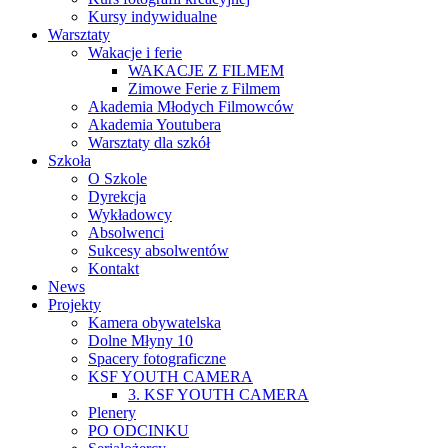
Kursy indywidualne
Warsztaty
Wakacje i ferie
WAKACJE Z FILMEM
Zimowe Ferie z Filmem
Akademia Młodych Filmowców
Akademia Youtubera
Warsztaty dla szkół
Szkoła
O Szkole
Dyrekcja
Wykładowcy
Absolwenci
Sukcesy absolwentów
Kontakt
News
Projekty
Kamera obywatelska
Dolne Młyny 10
Spacery fotograficzne
KSF YOUTH CAMERA
3. KSF YOUTH CAMERA
Plenery
PO ODCINKU