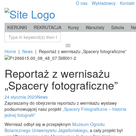
O nas
Wykładowcy
Kontakt
KIERUNKI
REKRUTACJA
Kursy
Warsztaty
Szkoła
N
Home
|
News
|
Reportaż z wernisażu „Spacery fotograficzne”
Reportaż z wernisażu
„Spacery fotograficzne”
24 stycznia 2023
News
Zapraszamy do obejrzenia reportażu z wernisażu wystawy
podsumowującej nasz projekt
„Spacery Fotograficzne – historia
jednej fotografii”
Wernisaż odbył się w przepięknym
Muzeum Ogrodu
Botanicznego Uniwersytetu Jagiellońskiego
, a cały projekt był