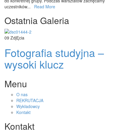
do konkretnej grupy. Podczas warsztatów zachęcamy
uczestników...
Read More
Ostatnia Galeria
09
ZdjĘcia
Fotografia studyjna –
wysoki klucz
Menu
O nas
REKRUTACJA
Wykładowcy
Kontakt
Kontakt