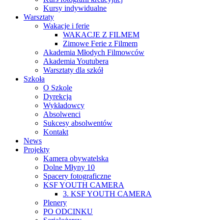
Kursy indywidualne
Warsztaty
Wakacje i ferie
WAKACJE Z FILMEM
Zimowe Ferie z Filmem
Akademia Młodych Filmowców
Akademia Youtubera
Warsztaty dla szkół
Szkoła
O Szkole
Dyrekcja
Wykładowcy
Absolwenci
Sukcesy absolwentów
Kontakt
News
Projekty
Kamera obywatelska
Dolne Młyny 10
Spacery fotograficzne
KSF YOUTH CAMERA
3. KSF YOUTH CAMERA
Plenery
PO ODCINKU