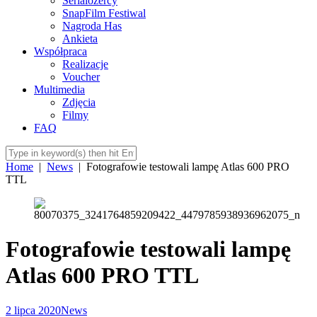
Serialożercy
SnapFilm Festiwal
Nagroda Has
Ankieta
Współpraca
Realizacje
Voucher
Multimedia
Zdjęcia
Filmy
FAQ
Home
|
News
|
Fotografowie testowali lampę Atlas 600 PRO
TTL
Fotografowie testowali lampę
Atlas 600 PRO TTL
2 lipca 2020
News